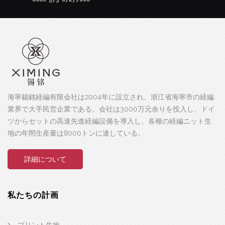
海寧錫銘経編有限会社は2004年に設立され、浙江省海寧市の経編
業界で大手民営企業である。会社は3000万元余りを投入し、ドイ
ツからセットの高速先進経編設備を導入し、各種の経編ニット生
地の年間生産量は8000トンに達している。
詳細について
私たちの計画
プリント生地