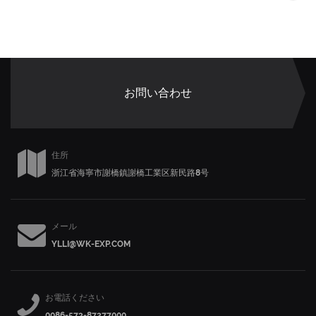
お問い合わせ
住所
浙江省海寧市謝橋鎮謝橋工業区新民路8号
メール
YLLI@WK-EXP.COM
お電話ください
0086-573-87277000