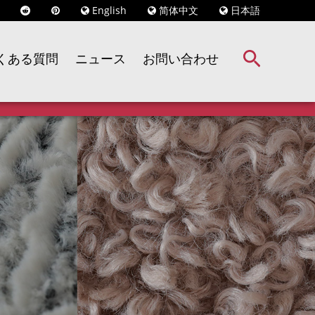
English
简体中文
日本語
くある質問
ニュース
お問い合わせ