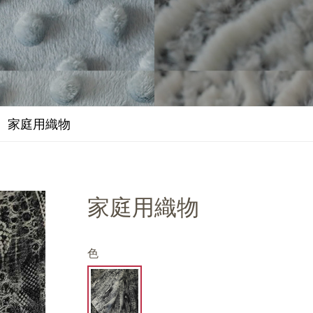
家庭用織物
家庭用織物
色