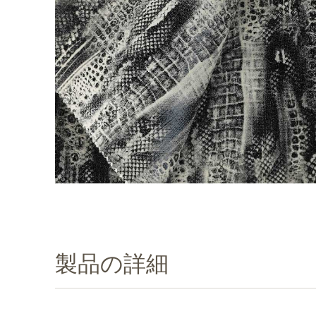
製品の詳細