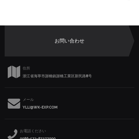
お問い合わせ
住所
浙江省海寧市謝橋鎮謝橋工業区新民路8号
メール
YLLI@WK-EXP.COM
お電話ください
0086-573-87277000