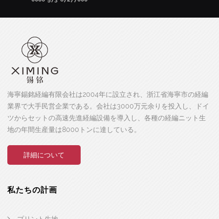
海寧錫銘経編有限会社は2004年に設立され、浙江省海寧市の経編
業界で大手民営企業である。会社は3000万元余りを投入し、ドイ
ツからセットの高速先進経編設備を導入し、各種の経編ニット生
地の年間生産量は8000トンに達している。
詳細について
私たちの計画
プリント生地