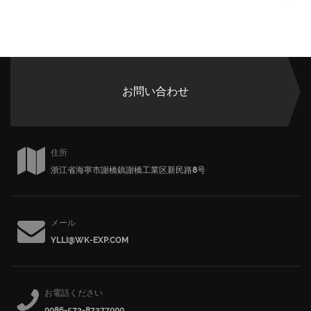
お問い合わせ
住所
浙江省海寧市謝橋鎮謝橋工業区新民路8号
メール
YLLI@WK-EXP.COM
お電話ください
0086-573-87277000