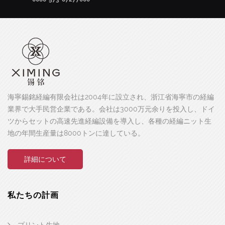
海寧錫銘経編有限会社は2004年に設立され、浙江省海寧市の経編
業界で大手民営企業である。会社は3000万元余りを投入し、ドイ
ツからセットの高速先進経編設備を導入し、各種の経編ニット生
地の年間生産量は8000トンに達している。
詳細について
私たちの計画
プリント生地