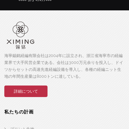
海寧錫銘経編有限会社は2004年に設立され、浙江省海寧市の経編
業界で大手民営企業である。会社は3000万元余りを投入し、ドイ
ツからセットの高速先進経編設備を導入し、各種の経編ニット生
地の年間生産量は8000トンに達している。
詳細について
私たちの計画
プリント生地