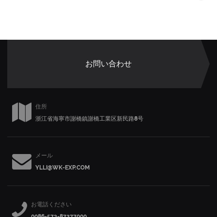
お問い合わせ
住所
浙江省海寧市謝橋鎮謝橋工業区新民路8号
メール
YLLI@WK-EXP.COM
お電話ください
0086-573-87277000