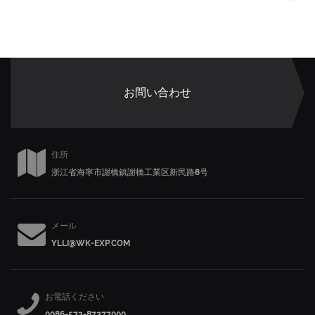
お問い合わせ
住所
浙江省海寧市謝橋鎮謝橋工業区新民路8号
メール
YLLI@WK-EXP.COM
お電話ください
0086-573-87277000