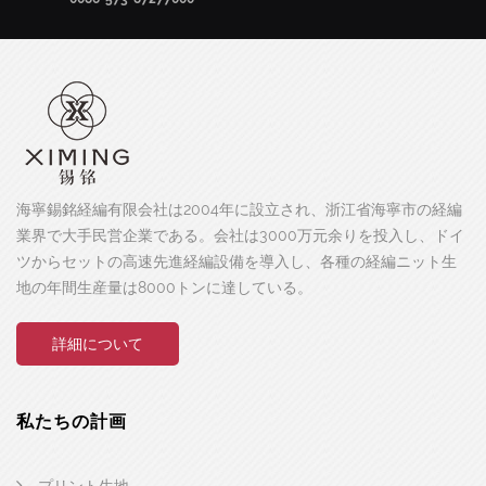
海寧錫銘経編有限会社は2004年に設立され、浙江省海寧市の経編
業界で大手民営企業である。会社は3000万元余りを投入し、ドイ
ツからセットの高速先進経編設備を導入し、各種の経編ニット生
地の年間生産量は8000トンに達している。
詳細について
私たちの計画
プリント生地