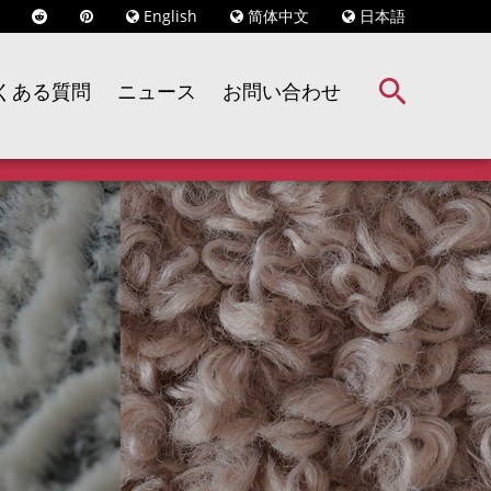
English
简体中文
日本語
くある質問
ニュース
お問い合わせ