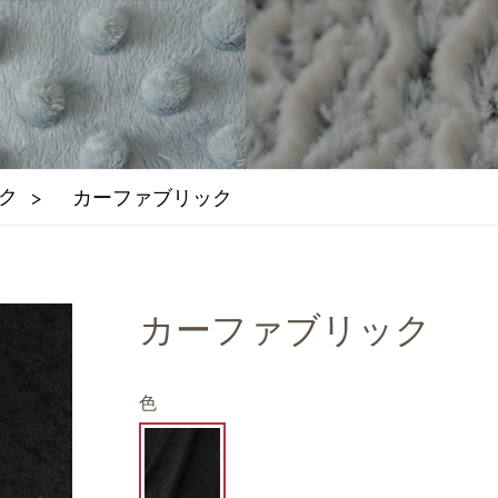
ク
カーファブリック
カーファブリック
色